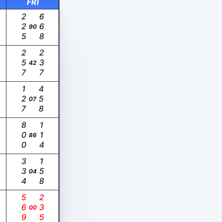
FRI
225
668
90
257
237
42
127
458
07
800
114
86
334
158
04
569
235
00