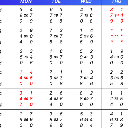
MON
TUE
WED
THU
390
479
678
378
470
168
379
149
4
20
18
15
94
4
244
900
778
378
156
469
***
***
4
09
28
29
**
4
250
346
180
670
590
230
140
900
4
73
93
45
59
4
140
460
790
138
178
346
235
268
4
50
62
63
06
4
347
180
244
660
880
270
124
150
4
49
02
69
76
4
190
790
389
679
568
344
467
139
4
06
02
91
73
4