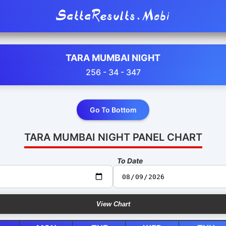
SattaResults.Mobi
TARA MUMBAI NIGHT
256 - 34 - 347
Go To Bottom
TARA MUMBAI NIGHT PANEL CHART
To Date
View Chart