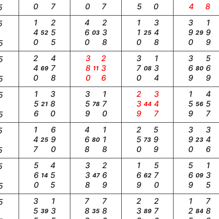
5
140
255
460
238
110
348
390
199
5
52
03
25
29
5
240
478
380
236
370
134
369
569
5
69
11
08
80
5
156
380
359
170
239
347
159
457
5
21
78
44
56
5
147
690
468
118
250
599
390
346
5
25
80
73
23
5
560
455
338
269
169
570
569
135
5
14
47
62
09
5
355
135
788
780
233
270
125
789
5
39
35
89
84