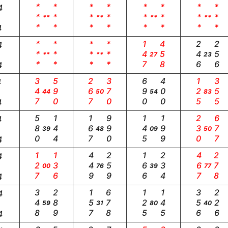
***
***
***
***
***
***
***
***
4
**
**
**
**
4
***
***
***
***
147
458
246
256
4
**
**
27
23
4
347
590
267
370
690
400
125
355
4
44
50
54
83
4
580
144
167
990
145
199
230
677
4
39
48
09
50
4
127
136
449
259
166
234
467
278
4
00
76
39
77
4
348
289
157
678
125
145
356
226
4
59
31
80
40
4