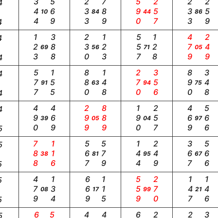
344
569
233
789
590
257
233
259
4
10
84
44
86
4
123
388
230
123
557
128
479
249
4
69
56
71
05
4
577
155
880
148
270
356
890
348
4
91
63
94
75
4
490
469
299
889
190
257
469
566
4
39
05
04
97
5
788
116
567
579
144
249
367
566
5
38
81
95
67
5
479
134
669
115
559
270
147
146
5
08
17
99
21
5
5