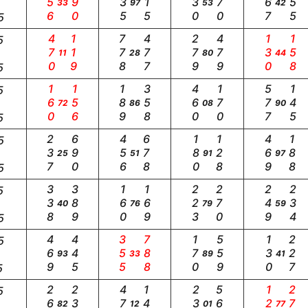
256
490
135
115
230
670
167
255
33
97
53
42
5
470
119
778
477
279
479
130
158
5
11
28
80
44
5
160
156
189
358
460
170
577
145
5
72
86
08
90
5
237
690
456
678
180
128
469
188
5
25
51
91
97
5
338
389
160
169
223
270
249
234
5
40
76
79
59
5
469
445
355
788
170
559
130
227
5
93
33
89
41
5
260
237
470
147
235
560
124
278
5
82
12
01
77