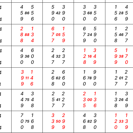
459
556
590
390
330
350
156
459
4
86
42
68
28
4
288
134
677
159
679
590
158
277
4
88
05
24
46
4
490
600
247
237
128
349
599
170
4
36
32
16
38
4
399
146
268
660
160
990
127
227
4
11
62
78
01
4
449
348
257
227
235
136
138
349
4
75
41
00
26
4
700
168
339
299
468
390
120
139
4
75
50
82
33
4