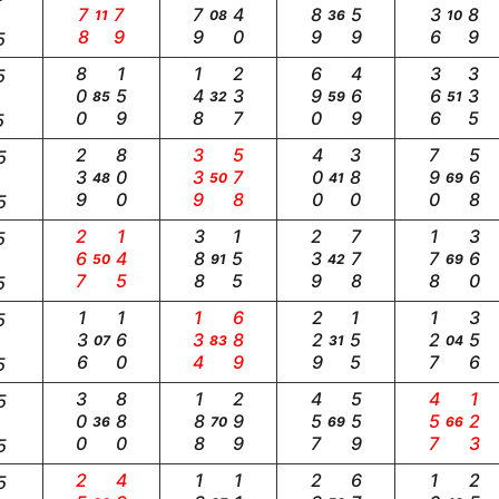
678
579
479
440
689
259
236
389
11
08
36
10
5
800
159
148
237
690
469
366
335
5
85
32
59
51
5
239
800
339
578
400
380
790
568
5
48
50
41
69
5
267
145
388
155
239
778
178
360
5
50
91
42
69
5
136
160
134
689
229
155
127
356
5
07
83
31
04
5
300
880
188
299
457
559
457
123
5
36
70
69
66
5
5