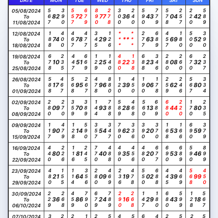
DATE
MON
TUE
WED
THU
FRI
SAT
SUN
567
390
557
679
890
278
300
240
590
779
578
257
220
589
05/08/2024
82
72
77
36
43
04
42
To
11/08/2024
188
400
467
477
345
126
***
***
277
689
457
180
500
390
12/08/2024
74
78
29
**
63
69
52
To
18/08/2024
678
235
447
669
129
140
480
138
688
346
280
260
670
237
19/08/2024
10
51
25
22
23
08
32
To
25/08/2024
588
467
568
267
478
880
120
450
190
178
259
246
567
334
26/08/2024
17
95
96
39
06
62
80
To
01/09/2024
280
270
359
389
144
788
589
468
560
689
680
220
170
235
02/09/2024
09
70
93
28
13
44
80
To
08/09/2024
117
479
128
590
357
347
790
336
390
370
168
166
690
379
09/09/2024
90
14
54
62
20
53
59
To
15/09/2024
440
226
116
245
770
488
490
456
480
677
690
689
590
899
16/09/2024
80
81
40
35
20
53
46
To
22/09/2024
480
155
114
356
280
469
236
478
550
688
445
469
568
450
23/09/2024
21
64
09
19
02
39
99
To
29/09/2024
229
268
459
790
679
789
290
268
147
180
680
599
128
567
30/09/2024
36
86
24
16
29
43
18
To
06/10/2024
07/10/2024