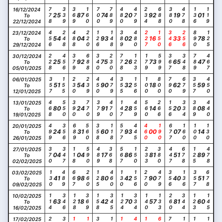
778
339
369
160
700
789
480
479
234
688
380
478
136
119
16/12/2024
25
87
74
20
92
19
01
To
22/12/2024
456
248
488
220
126
148
389
480
227
150
346
256
890
125
23/12/2024
54
04
93
02
16
33
78
To
29/12/2024
228
456
379
688
340
230
778
123
179
599
367
348
789
467
30/12/2024
25
92
75
26
73
65
47
To
05/01/2025
357
155
230
239
450
479
355
156
100
800
790
679
357
450
06/01/2025
51
54
90
32
18
62
59
To
12/01/2025
468
550
390
770
379
470
147
459
560
266
156
334
389
440
13/01/2025
80
24
91
28
14
20
08
To
19/01/2025
499
356
689
560
358
118
577
445
460
190
677
160
100
130
20/01/2025
24
31
60
93
00
07
14
To
26/01/2025
370
347
118
590
489
368
567
150
233
380
447
678
125
478
27/01/2025
04
04
17
86
81
51
89
To
02/02/2025
130
489
667
260
125
460
130
156
270
479
356
136
357
678
03/02/2025
41
98
80
42
90
40
51
To
09/02/2025
114
346
128
369
158
345
124
334
140
133
260
344
123
145
10/02/2025
63
18
42
70
57
81
60
To
16/02/2025
17/02/2025