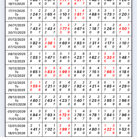
To
16/11/2025
129
239
222
249
335
235
123
470
349
567
368
139
200
127
17/11/2025
24
65
10
61
68
73
20
To
23/11/2025
770
247
112
247
133
269
790
269
470
279
156
240
447
118
24/11/2025
43
43
77
67
18
26
50
To
30/11/2025
459
390
238
116
367
569
126
490
120
344
236
250
128
127
01/12/2025
82
38
60
93
31
17
10
To
07/12/2025
226
139
130
359
356
155
246
670
349
129
355
580
356
170
08/12/2025
03
47
41
23
62
33
48
To
14/12/2025
169
456
350
580
450
450
189
590
678
456
178
150
560
468
15/12/2025
65
83
99
84
15
66
18
To
21/12/2025
230
168
228
236
599
479
225
246
246
344
567
140
147
900
22/12/2025
55
21
30
92
21
85
29
To
28/12/2025
440
226
222
247
246
670
356
578
255
267
234
339
126
466
29/12/2025
80
63
23
40
25
95
96
To
04/01/2026
468
347
379
148
269
660
124
457
368
116
170
257
270
349
05/01/2026
84
93
72
76
78
84
96
To
11/01/2026
248
137
677
129
234
478
790
580
440
136
147
336
159
480
12/01/2026
41
02
99
63
80
22
52
To
18/01/2026