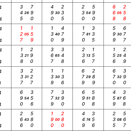
345
790
490
235
230
590
668
258
4
26
30
54
05
4
127
159
130
479
170
335
599
677
4
05
40
81
30
4
138
290
367
348
236
157
156
249
4
21
65
13
25
4
337
227
139
136
679
289
670
390
4
31
30
29
32
4
690
356
779
390
690
588
459
368
4
54
32
51
87
4
266
580
190
280
449
356
235
567
4
43
00
74
08
4