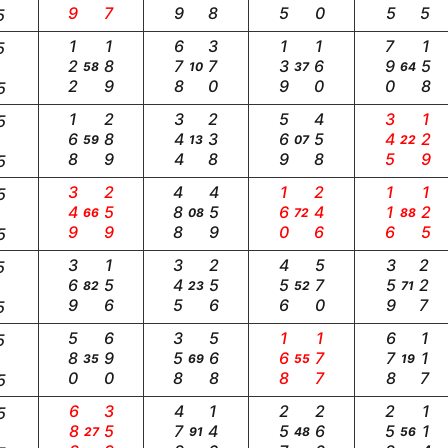
5
122
189
678
370
139
160
790
158
5
58
10
37
64
5
168
289
344
238
569
458
345
129
5
59
13
07
22
5
349
259
488
459
160
246
116
125
5
66
08
72
88
5
369
156
345
256
456
570
359
227
5
82
23
52
71
5
580
690
358
568
168
177
678
117
5
35
69
55
19
5
688
359
478
146
257
260
258
114
5
27
91
48
56