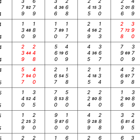
379
679
346
268
245
230
226
489
4
92
36
15
01
4
130
189
170
117
249
123
278
390
4
48
89
56
72
4
239
248
560
469
445
367
790
379
4
44
19
36
69
4
577
400
267
158
245
134
469
278
4
94
54
18
97
5
140
345
780
580
224
280
126
389
5
52
53
80
90
5
129
230
990
160
499
288
369
245
5
25
87
28
81
5
5