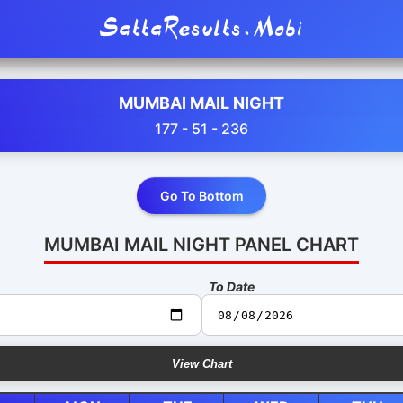
SattaResults.Mobi
MUMBAI MAIL NIGHT
177 - 51 - 236
Go To Bottom
MUMBAI MAIL NIGHT PANEL CHART
To Date
View Chart