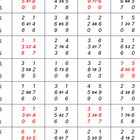
150
380
247
158
890
160
367
350
61
34
77
68
5
266
146
369
889
220
260
110
578
5
41
85
48
20
5
138
147
223
448
334
678
366
120
5
22
76
01
53
5
339
125
160
689
380
233
140
569
5
58
73
18
50
5
126
170
360
146
459
590
247
360
5
98
91
84
39
5
330
146
356
570
337
567
115
568
5
61
42
38
79
5
689
157
369
678
255
190
245
225
5
33
81
20
19