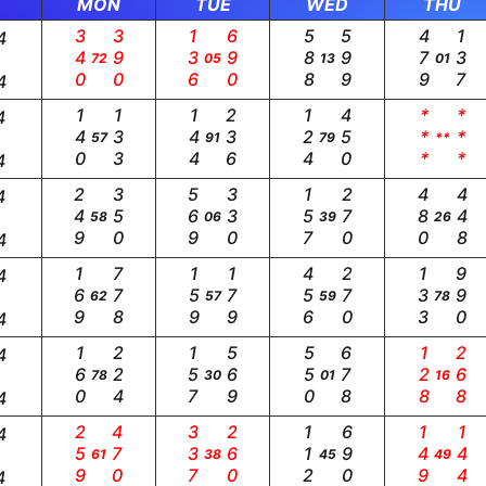
MON
TUE
WED
THU
340
390
136
690
588
599
479
137
4
72
05
13
01
4
140
133
144
236
124
450
***
***
4
57
91
79
**
4
249
350
569
330
157
270
480
448
4
58
06
39
26
4
169
778
159
179
456
270
133
990
4
62
57
59
78
4
160
224
157
569
550
678
128
268
4
78
30
01
16
4
259
470
337
260
112
690
149
144
4
61
38
45
49
4