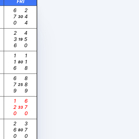
FRI
670
244
30
236
450
19
116
118
80
679
889
25
120
670
33
260
370
80