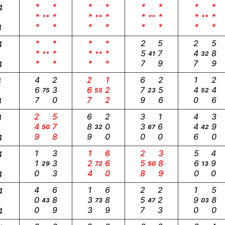
***
***
***
***
***
***
***
***
4
**
**
**
**
4
***
***
***
***
257
579
247
589
4
**
**
41
32
4
467
230
267
122
679
256
140
246
4
75
55
23
52
4
249
578
689
200
330
160
446
390
4
50
32
67
42
4
110
333
124
660
258
389
560
490
4
29
72
50
13
4
400
689
133
689
257
223
190
580
4
43
73
47
03
4