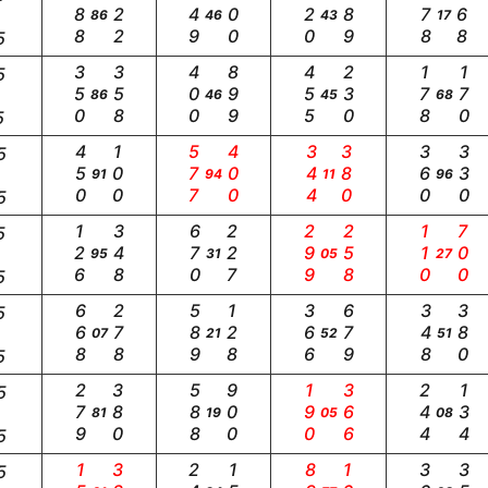
288
222
149
600
220
689
678
368
86
46
43
17
5
350
358
400
899
455
230
178
170
5
86
46
45
68
5
450
100
577
400
344
380
360
330
5
91
94
11
96
5
126
348
670
227
299
258
110
700
5
95
31
05
27
5
668
278
589
128
366
679
348
380
5
07
21
52
51
5
279
380
588
900
190
366
244
134
5
81
19
05
08
5
5