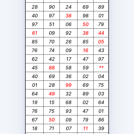
28
90
24
69
89
40
97
38
98
01
97
51
06
50
79
61
09
92
38
44
85
70
26
85
05
76
74
09
16
43
62
42
17
47
97
45
88
58
59
**
40
69
36
02
04
01
28
99
69
75
64
49
32
89
03
19
15
68
02
64
76
75
93
47
01
67
50
09
79
86
18
71
07
11
39