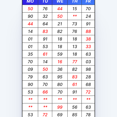
MO
TU
WE
TH
FR
50
76
44
15
70
90
32
50
**
24
44
64
21
73
91
14
83
82
76
88
01
91
18
18
38
01
53
18
13
33
35
61
59
18
63
70
14
16
77
03
09
50
36
82
98
79
63
95
83
28
90
70
80
61
68
53
66
70
91
72
**
**
**
**
**
**
**
99
56
63
53
72
69
85
78