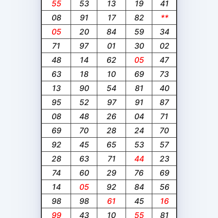
55
53
13
19
41
08
91
17
82
**
05
20
84
59
34
71
97
01
30
02
48
14
62
05
47
63
18
10
69
73
13
90
54
81
40
95
52
97
91
87
08
48
26
04
71
69
70
28
24
70
92
45
65
53
57
28
63
71
44
23
74
60
29
76
69
14
05
92
84
56
98
98
61
45
16
99
43
10
55
81