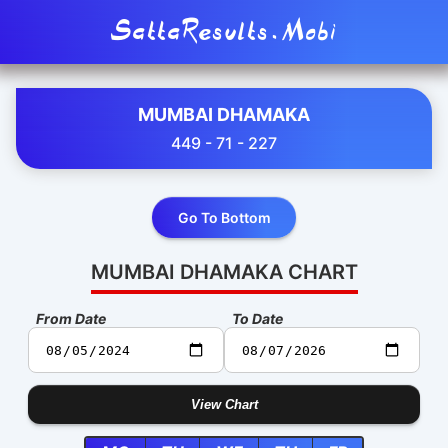
SattaResults.Mobi
MUMBAI DHAMAKA
449 - 71 - 227
Go To Bottom
MUMBAI DHAMAKA CHART
From Date
To Date
View Chart