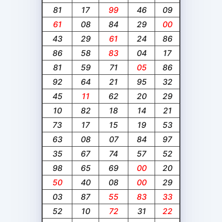
81
17
99
46
09
61
08
84
29
00
43
29
61
24
86
86
58
83
04
17
81
59
71
05
86
92
64
21
95
32
45
11
62
20
29
10
82
18
14
21
73
17
15
19
53
63
08
07
84
97
35
67
74
57
52
98
65
69
00
20
50
40
08
00
29
03
87
55
83
33
52
10
72
31
22