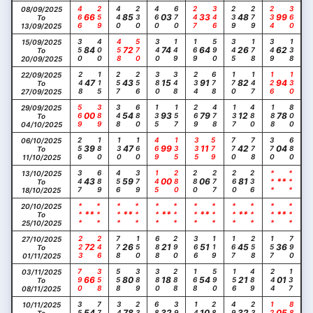
466
259
440
230
460
670
247
346
239
279
234
360
08/09/2025
66
85
03
33
48
99
To
13/09/2025
350
400
458
570
340
149
169
590
345
178
349
138
15/09/2025
84
72
74
64
26
62
To
20/09/2025
248
115
257
256
380
348
234
678
170
147
126
130
22/09/2025
47
43
15
91
82
94
To
27/09/2025
569
389
348
680
135
157
269
478
137
480
188
800
29/09/2025
00
54
93
79
12
78
To
04/10/2025
256
180
130
160
469
135
335
579
770
778
370
680
06/10/2025
39
47
99
11
42
04
To
11/10/2025
347
689
456
379
145
280
280
277
260
236
***
***
13/10/2025
43
59
00
06
81
**
To
18/10/2025
***
***
***
***
***
***
***
***
***
***
***
***
20/10/2025
**
**
**
**
**
**
To
25/10/2025
223
246
778
150
688
290
366
119
167
258
157
790
27/10/2025
72
26
21
51
45
36
To
01/11/2025
790
358
558
389
380
288
168
590
156
489
244
137
03/11/2025
66
80
18
54
21
01
To
08/11/2025
357
770
340
233
689
390
146
280
490
237
127
889
10/11/2025
54
78
32
10
32
05