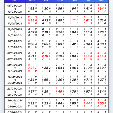
DATE
MON
TUE
WED
THU
FRI
SAT
126
350
139
190
288
169
448
257
699
669
135
130
05/08/2024
98
30
86
64
41
94
To
10/08/2024
799
366
160
670
477
450
***
***
880
155
269
146
12/08/2024
55
73
89
**
61
71
To
17/08/2024
466
269
678
270
236
680
370
248
489
249
340
178
19/08/2024
67
19
14
04
15
76
To
24/08/2024
480
145
600
258
268
157
680
138
166
149
445
118
26/08/2024
20
65
63
42
34
30
To
31/08/2024
234
588
227
358
344
189
350
239
344
330
339
249
02/09/2024
91
16
18
84
16
55
To
07/09/2024
570
179
147
125
267
455
167
268
489
299
123
270
09/09/2024
27
28
54
46
10
69
To
14/09/2024
147
699
267
126
300
280
157
370
566
344
788
250
16/09/2024
24
59
30
30
71
37
To
21/09/2024
258
278
688
117
680
289
160
460
180
269
116
266
23/09/2024
57
29
49
70
97
84
To
28/09/2024
157
129
129
148
178
347
790
159
455
680
190
488
30/09/2024
32
23
64
65
44
00
To
05/10/2024
07/10/2024