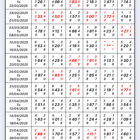
570
178
145
240
233
355
128
233
239
557
579
130
26
06
83
18
47
14
To
22/02/2025
120
346
348
389
339
250
389
578
124
390
146
158
24/02/2025
33
50
57
00
72
14
To
01/03/2025
340
125
399
110
468
349
134
669
345
670
345
124
03/03/2025
78
12
86
81
23
27
To
08/03/2025
690
148
589
370
245
360
599
235
***
***
589
479
10/03/2025
53
20
19
30
**
20
To
15/03/2025
457
248
147
889
790
178
178
380
290
139
490
550
17/03/2025
64
25
66
61
13
30
To
22/03/2025
180
340
350
580
237
357
478
267
138
128
145
147
24/03/2025
97
83
25
95
21
02
To
29/03/2025
366
248
680
689
259
560
239
355
227
279
368
359
31/03/2025
54
43
61
43
18
77
To
05/04/2025
500
588
480
490
300
357
134
278
279
880
230
680
07/04/2025
51
23
35
87
86
54
To
12/04/2025
457
247
569
128
266
677
679
347
246
170
578
568
14/04/2025
63
01
40
24
28
09
To
19/04/2025
224
440
250
460
889
179
146
470
567
470
349
136
21/04/2025
88
70
57
11
81
60
To
26/04/2025