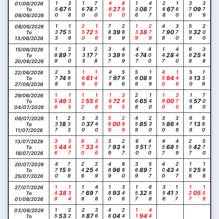
150
368
160
770
480
890
136
477
268
160
370
379
01/06/2026
67
74
27
08
67
09
To
06/06/2026
133
159
250
156
788
289
139
279
478
370
599
200
08/06/2026
75
72
39
38
90
32
To
13/06/2026
189
270
335
278
337
469
467
400
147
440
688
348
15/06/2026
89
17
39
74
28
25
To
20/06/2026
278
590
169
146
478
566
569
189
450
149
560
139
22/06/2026
74
61
97
08
94
13
To
27/06/2026
158
135
122
168
160
345
268
140
190
370
168
700
29/06/2026
49
55
72
65
00
57
To
04/07/2026
137
233
300
340
569
299
459
230
350
349
678
580
06/07/2026
18
37
00
85
86
13
To
11/07/2026
356
347
670
346
379
247
690
470
457
459
257
570
13/07/2026
44
33
93
51
68
42
To
18/07/2026
470
799
246
249
469
880
369
577
400
247
156
168
20/07/2026
15
25
96
89
43
25
To
25/07/2026
148
134
178
478
180
346
157
688
356
137
127
159
27/07/2026
38
69
93
32
41
05
To
01/08/2026
159
229
288
368
460
248
117
446
03/08/2026
53
87
04
94
To