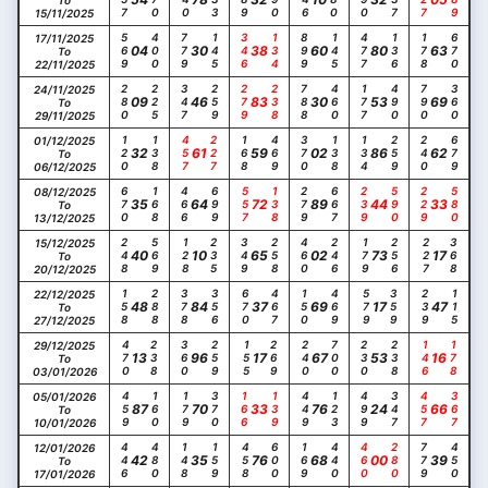
To
15/11/2025
569
400
779
145
346
134
899
145
477
136
178
670
17/11/2025
04
30
38
60
80
63
To
22/11/2025
280
225
347
259
279
238
788
460
177
490
790
360
24/11/2025
09
46
83
30
53
69
To
29/11/2025
120
138
457
227
168
469
370
138
134
259
240
679
01/12/2025
32
61
59
02
86
62
To
06/12/2025
670
168
466
699
557
138
279
667
239
590
229
580
08/12/2025
35
64
72
89
44
33
To
13/12/2025
248
569
128
235
349
258
460
246
179
256
227
368
15/12/2025
40
10
65
02
73
17
To
20/12/2025
158
288
378
356
670
467
150
469
579
359
239
115
22/12/2025
48
84
37
69
17
47
To
27/12/2025
470
238
360
259
155
269
240
700
230
238
146
178
29/12/2025
13
96
17
67
53
16
To
03/01/2026
459
160
179
370
166
139
449
123
499
347
457
367
05/01/2026
87
70
33
76
24
66
To
10/01/2026
446
480
148
159
458
600
169
440
460
280
779
450
12/01/2026
42
35
76
68
00
39
To
17/01/2026