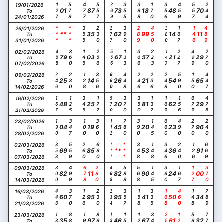
127
579
477
557
269
355
399
170
356
459
557
244
19/01/2026
01
87
73
18
48
70
To
24/01/2026
***
***
355
230
277
390
289
450
380
167
146
489
26/01/2026
**
35
62
99
14
11
To
31/01/2026
458
360
145
256
556
133
366
223
147
227
499
270
02/02/2026
79
03
67
57
21
29
To
07/02/2026
246
230
128
356
660
448
246
236
249
590
150
447
09/02/2026
25
14
26
21
54
65
To
14/02/2026
167
125
345
177
570
370
350
137
169
156
679
478
16/02/2026
48
25
20
81
62
29
To
21/02/2026
190
347
100
360
112
780
390
145
660
490
270
240
23/02/2026
04
19
45
20
23
96
To
28/02/2026
358
559
260
690
***
***
348
148
346
240
126
669
02/03/2026
69
85
**
53
36
91
To
07/03/2026
800
499
678
290
468
589
568
145
390
167
127
370
09/03/2026
82
11
82
90
24
00
To
14/03/2026
448
370
126
230
234
357
158
335
168
460
148
789
16/03/2026
60
95
95
41
50
34
To
21/03/2026
139
889
199
890
130
150
123
340
358
128
599
778
23/03/2026
35
97
46
67
61
32
To