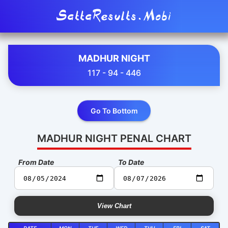
SattaResults.Mobi
MADHUR NIGHT
117 - 94 - 446
Go To Bottom
MADHUR NIGHT PENAL CHART
From Date
To Date
View Chart