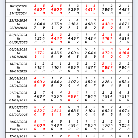
366
578
249
550
157
360
169
579
135
268
248
189
16/12/2024
50
50
39
61
96
48
To
21/12/2024
127
149
359
780
227
459
135
350
445
300
189
377
23/12/2024
04
75
18
98
33
87
To
28/12/2024
336
100
248
338
248
177
130
445
290
178
567
489
30/12/2024
21
44
45
43
16
81
To
04/01/2025
179
124
689
259
226
568
578
149
359
660
560
457
06/01/2025
77
36
09
04
72
16
To
11/01/2025
128
230
290
190
289
366
233
223
378
125
367
248
13/01/2025
15
10
95
87
88
64
To
18/01/2025
469
126
189
220
136
124
140
147
129
114
780
148
20/01/2025
99
84
07
52
26
53
To
25/01/2025
240
779
490
456
388
117
170
167
270
245
690
399
27/01/2025
63
35
99
84
91
51
To
01/02/2025
390
778
123
489
556
350
470
244
900
255
469
340
03/02/2025
22
61
68
10
92
97
To
08/02/2025
569
190
699
580
360
560
126
168
250
259
237
348
10/02/2025
00
43
91
95
76
25
To
15/02/2025
17/02/2025