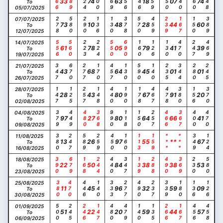
166
689
124
400
169
256
146
459
550
340
160
248
33
74
63
18
07
74
To
05/07/2025
278
580
290
136
130
378
570
459
239
167
150
389
07/07/2025
73
10
48
28
44
60
To
12/07/2025
556
560
223
224
550
690
160
126
130
470
247
469
14/07/2025
61
78
05
79
41
39
To
19/07/2025
347
670
277
170
457
130
590
140
235
344
280
245
21/07/2025
43
68
64
45
01
01
To
26/07/2025
147
125
257
148
440
190
178
467
478
380
156
370
28/07/2025
28
43
80
67
91
20
To
02/08/2025
379
449
480
368
990
118
150
257
466
367
400
470
04/08/2025
97
27
80
64
66
41
To
09/08/2025
380
247
589
259
450
160
113
159
***
***
349
124
11/08/2025
13
26
97
55
**
67
To
16/08/2025
390
679
168
244
440
347
139
288
490
369
230
580
18/08/2025
22
50
84
38
38
53
To
23/08/2025
380
470
446
140
333
277
490
237
339
180
136
126
25/08/2025
11
45
96
32
59
09
To
30/08/2025
500
245
246
147
480
479
140
135
266
167
456
458
01/09/2025
51
22
20
59
44
57
To
06/09/2025