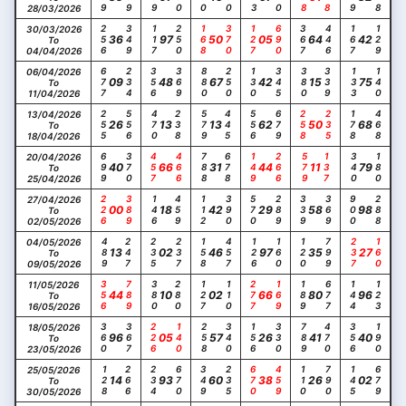
28/03/2026
256
349
117
250
168
370
127
690
367
446
167
129
30/03/2026
36
97
50
05
64
42
To
04/04/2026
677
234
356
369
880
250
130
345
380
339
133
140
06/04/2026
09
48
67
42
15
75
To
11/04/2026
255
556
470
238
579
445
556
679
258
235
178
468
13/04/2026
26
13
13
62
50
68
To
18/04/2026
699
370
457
466
788
678
149
266
579
137
340
180
20/04/2026
40
66
31
44
11
79
To
25/04/2026
226
389
146
459
112
390
570
289
339
369
900
288
27/04/2026
00
18
42
29
58
98
To
02/05/2026
489
247
235
237
158
457
126
160
120
799
237
160
04/05/2026
13
02
46
97
35
27
To
09/05/2026
356
789
380
280
127
110
277
169
189
677
144
123
11/05/2026
44
10
02
66
80
96
To
16/05/2026
360
367
226
140
258
340
156
330
789
470
356
190
18/05/2026
96
05
57
26
41
40
To
23/05/2026
128
266
234
670
349
235
670
459
110
790
145
679
25/05/2026
14
93
60
38
26
02
To
30/05/2026