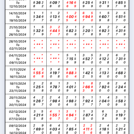
788
222
488
270
146
169
589
249
490
119
567
159
36
09
16
25
31
85
To
12/10/2024
157
167
100
247
145
244
667
590
169
578
267
560
14/10/2024
34
13
00
94
60
51
To
19/10/2024
157
589
347
257
260
138
237
118
469
237
247
489
21/10/2024
32
44
82
20
92
31
To
26/10/2024
***
***
***
***
***
***
***
***
***
***
***
***
28/10/2024
**
**
**
**
**
**
To
02/11/2024
***
***
***
***
579
159
348
570
380
228
670
290
04/11/2024
**
**
15
52
12
31
To
09/11/2024
456
348
380
478
990
134
112
255
236
120
240
125
11/11/2024
55
19
88
42
13
68
To
16/11/2024
255
258
890
170
389
128
123
899
270
660
228
446
18/11/2024
25
78
01
66
92
24
To
23/11/2024
499
277
270
440
234
125
577
147
127
400
339
125
25/11/2024
26
98
98
92
04
58
To
30/11/2024
345
588
456
177
360
112
125
340
679
399
379
02/12/2024
21
55
94
87
2
19
To
07/12/2024
277
900
668
445
378
140
245
236
236
459
255
245
09/12/2024
69
03
85
11
18
21
To
14/12/2024