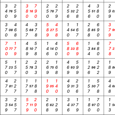
340
259
380
790
250
279
256
228
456
380
299
76
16
78
32
51
0
370
468
457
378
589
458
140
167
288
690
379
08
68
27
54
85
9
700
179
489
578
146
400
580
689
134
680
778
77
10
14
33
84
2
570
157
250
233
269
168
469
599
126
222
189
23
78
75
93
96
8
477
227
177
188
190
140
490
236
157
578
448
81
57
05
31
30
6
339
257
579
290
268
129
346
179
180
700
113
54
11
62
37
97
5