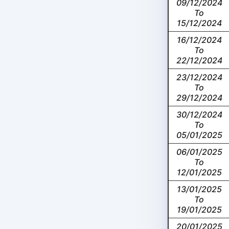
09/12/2024
To
15/12/2024
16/12/2024
To
22/12/2024
23/12/2024
To
29/12/2024
30/12/2024
To
05/01/2025
06/01/2025
To
12/01/2025
13/01/2025
To
19/01/2025
20/01/2025