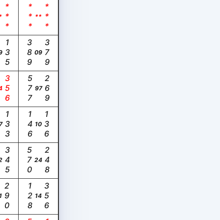
***
***
***
*
**
135
389
379
9
09
356
577
269
4
97
133
146
136
7
10
345
570
248
2
24
290
128
356
1
14