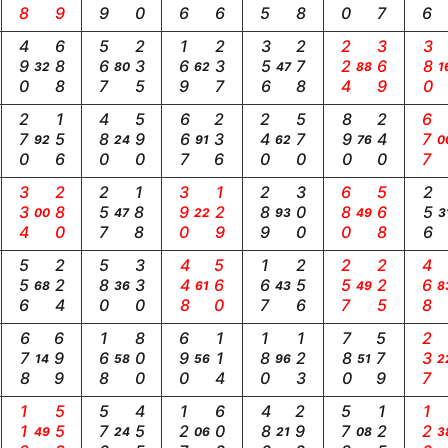
490
688
567
235
169
237
356
278
224
369
380
32
80
62
47
88
1
270
156
480
590
667
236
240
570
890
240
677
92
24
91
62
76
0
334
280
257
188
390
129
289
300
680
568
256
00
47
22
93
49
3
556
224
580
330
448
560
167
256
257
225
468
68
36
61
43
49
8
678
699
168
800
690
114
180
123
780
579
237
14
58
56
96
51
2
112
559
570
455
127
600
480
290
578
125
120
49
24
06
21
08
3