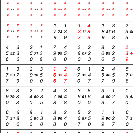
***
***
***
***
***
***
***
***
***
***
***
**
**
**
**
**
*
***
***
***
***
179
139
137
489
189
368
235
**
**
73
11
87
0
456
336
250
128
790
450
280
223
800
225
239
52
71
69
07
89
4
177
379
290
350
166
247
670
147
257
459
578
59
18
33
32
48
0
890
388
240
235
478
348
360
560
349
127
130
79
60
95
91
60
4
670
680
800
130
388
240
567
250
199
127
670
34
84
96
87
90
3