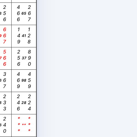
256
466
267
3
65
667
149
128
9
41
566
256
890
7
37
367
469
459
6
98
233
246
224
8
28
240
***
***
6
**