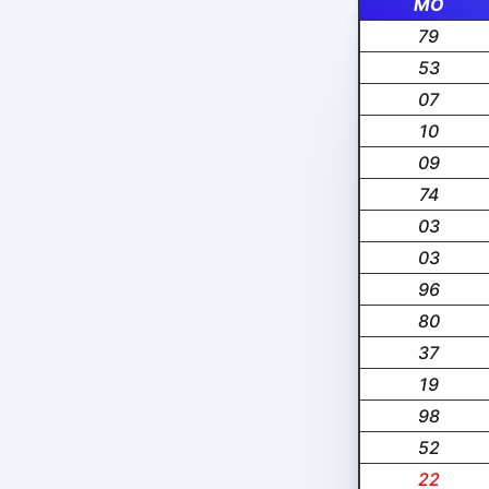
MO
79
53
07
10
09
74
03
03
96
80
37
19
98
52
22