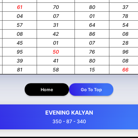
61
70
80
37
04
07
01
78
57
31
64
54
08
42
86
08
45
01
07
28
95
50
76
96
39
41
80
08
81
58
15
66
Home
Go To Top
EVENING KALYAN
350 - 87 - 340