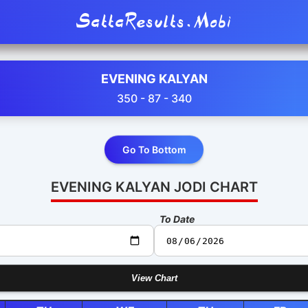
SattaResults.Mobi
EVENING KALYAN
350 - 87 - 340
Go To Bottom
EVENING KALYAN JODI CHART
To Date
View Chart