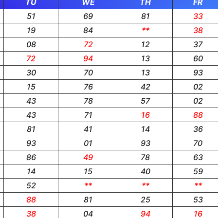
TU
WE
TH
FR
51
69
81
33
19
84
**
38
08
72
12
37
72
94
13
60
30
70
13
93
15
76
42
02
43
78
57
02
43
71
16
88
81
41
14
36
93
01
93
70
86
49
78
63
14
15
40
59
52
**
**
**
88
81
25
53
38
04
94
16