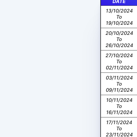
DATE
13/10/2024
To
19/10/2024
20/10/2024
To
26/10/2024
27/10/2024
To
02/11/2024
03/11/2024
To
09/11/2024
10/11/2024
To
16/11/2024
17/11/2024
To
23/11/2024