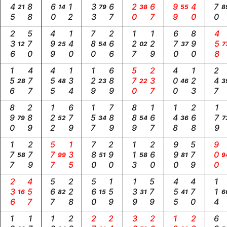
345
588
560
112
133
667
120
567
799
140
170
21
14
79
38
55
8
236
570
499
140
780
266
127
129
670
890
458
12
25
54
02
37
7
156
477
455
134
129
689
570
237
400
123
247
28
48
23
22
46
3
890
289
122
679
157
789
889
167
148
268
179
79
52
34
54
36
7
177
279
577
135
780
290
113
260
990
579
900
58
99
51
58
81
9
236
457
567
228
560
159
139
579
455
470
114
16
82
15
31
41
6