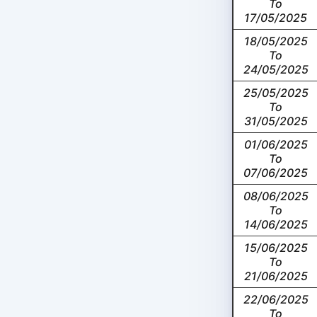
To
17/05/2025
18/05/2025
To
24/05/2025
25/05/2025
To
31/05/2025
01/06/2025
To
07/06/2025
08/06/2025
To
14/06/2025
15/06/2025
To
21/06/2025
22/06/2025
To