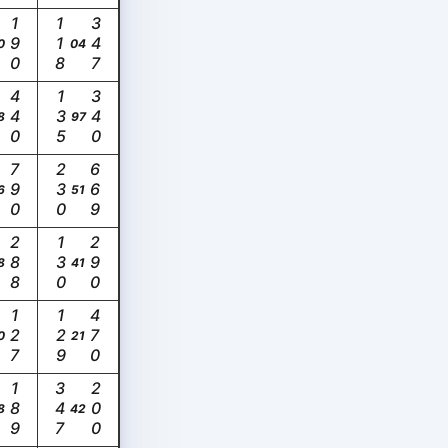
190
118
347
0
04
440
135
340
8
97
790
230
669
6
51
288
130
290
8
41
127
129
470
0
21
189
347
200
8
42