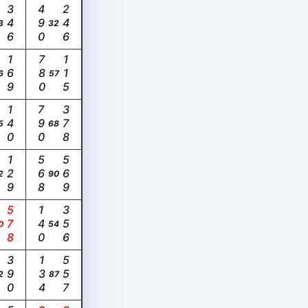
346
490
246
3
32
169
780
115
6
57
140
790
378
5
68
129
568
569
2
90
578
140
356
0
54
390
134
557
2
87