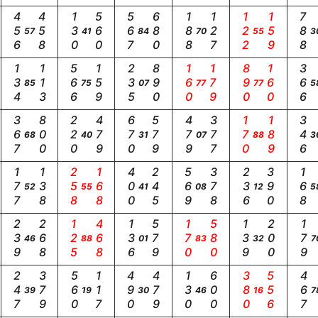
456
458
130
560
567
680
188
127
122
159
788
57
41
84
70
55
3
134
113
566
159
235
890
160
179
890
160
366
85
75
07
77
77
5
367
800
220
479
670
579
479
377
170
189
346
68
40
31
07
88
3
177
138
258
168
400
245
569
378
236
390
168
52
55
41
08
12
5
239
268
125
468
136
579
170
580
139
200
179
46
88
01
83
32
7
247
379
560
117
490
479
130
600
380
556
467
39
19
30
46
16
7