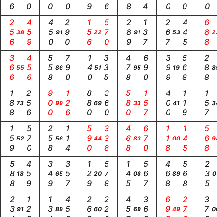
256
459
450
290
156
570
289
137
267
445
688
38
91
22
91
53
2
366
456
558
790
140
335
478
690
399
568
288
55
86
51
95
19
8
188
256
900
126
880
360
580
157
400
119
157
73
99
69
33
41
3
159
570
258
114
590
338
468
670
118
145
568
52
56
44
83
00
9
588
459
349
357
129
578
145
567
468
568
235
18
65
20
08
89
0
234
128
134
450
268
226
457
360
699
270
370
91
89
60
69
49
0