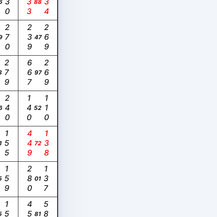
330
233
134
6
88
270
239
269
9
47
279
667
269
8
97
240
140
110
6
52
155
449
138
1
72
159
280
137
5
01
159
459
588
5
81