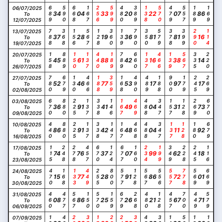
689
590
668
167
256
599
480
389
138
570
479
557
189
169
06/07/2025
34
04
33
20
22
07
86
To
12/07/2025
788
368
156
567
128
360
139
790
350
579
378
399
290
114
13/07/2025
37
28
19
36
81
81
16
To
19/07/2025
158
889
150
137
440
189
789
660
137
466
139
567
335
220
20/07/2025
45
61
88
42
16
38
14
To
26/07/2025
780
679
130
466
188
359
168
490
489
188
900
179
245
269
27/07/2025
52
46
77
53
17
97
17
To
02/08/2025
670
880
225
137
338
146
167
469
488
347
157
128
269
670
03/08/2025
36
91
41
49
04
31
73
To
09/08/2025
440
880
225
137
338
147
167
468
488
347
137
128
180
679
10/08/2025
86
91
42
48
04
11
92
To
16/08/2025
115
248
278
457
670
124
677
160
234
199
349
228
245
116
17/08/2025
74
76
37
07
99
62
18
To
23/08/2025
470
168
133
449
255
800
577
128
567
556
557
778
569
669
24/08/2025
15
77
28
91
86
72
01
To
30/08/2025
460
477
567
150
570
159
679
268
480
128
457
700
449
579
31/08/2025
08
86
25
26
21
67
71
To
06/09/2025
07/09/2025