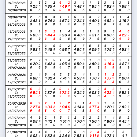
390
555
260
249
699
270
356
125
125
357
379
345
358
350
01/06/2026
25
85
49
48
85
92
68
To
07/06/2026
239
689
890
338
159
124
570
158
347
235
440
147
128
478
08/06/2026
43
74
57
24
40
82
19
To
14/06/2026
550
139
356
248
129
448
680
189
157
579
900
350
444
679
15/06/2026
03
44
26
48
31
98
22
To
21/06/2026
457
238
356
990
900
279
349
789
569
559
557
258
447
148
22/06/2026
63
48
98
64
09
75
53
To
28/06/2026
200
226
356
589
144
447
258
388
125
333
245
349
288
179
29/06/2026
20
42
95
59
89
16
87
To
05/07/2026
268
459
689
444
278
356
366
445
115
123
115
223
226
448
06/07/2026
68
32
74
53
76
77
06
To
12/07/2026
568
338
125
368
999
129
355
257
569
256
444
345
159
138
13/07/2026
94
87
72
34
03
22
52
To
19/07/2026
679
359
238
120
270
257
236
158
458
340
110
479
279
570
20/07/2026
27
33
94
14
77
20
82
To
26/07/2026
460
990
239
110
500
100
223
569
230
259
170
479
888
230
27/07/2026
08
42
51
70
56
80
45
To
02/08/2026
389
440
468
156
228
789
577
689
290
489
340
567
560
03/08/2026
08
82
24
93
11
78
1
To