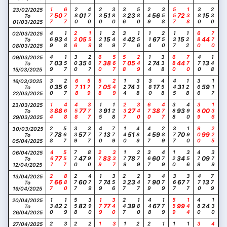
177
677
280
470
230
380
336
580
249
358
557
138
380
230
23/02/2025
50
01
51
23
56
72
15
To
01/03/2025
469
148
226
159
128
249
347
156
114
250
137
122
680
770
02/03/2025
93
05
15
42
67
15
44
To
08/03/2025
479
157
300
267
670
567
578
249
124
338
680
770
470
148
09/03/2025
03
35
38
05
74
44
13
To
15/03/2025
300
267
678
579
578
249
124
338
380
458
445
128
366
117
16/03/2025
35
11
05
74
17
31
59
To
22/03/2025
134
468
458
377
135
128
237
340
670
477
388
490
389
136
23/03/2025
88
77
91
27
38
93
00
To
29/03/2025
278
567
339
377
470
779
140
489
447
289
377
190
900
225
30/03/2025
78
57
13
51
59
70
99
To
05/04/2025
467
557
770
890
279
337
179
279
367
479
120
356
479
379
06/04/2025
77
47
83
78
60
34
09
To
12/04/2025
277
880
277
479
179
356
237
247
379
479
367
377
470
779
13/04/2025
66
60
74
23
90
67
13
To
19/04/2025
130
129
558
390
179
340
247
180
448
179
559
144
480
130
20/04/2025
42
82
77
39
67
99
24
To
26/04/2025
27/04/2025